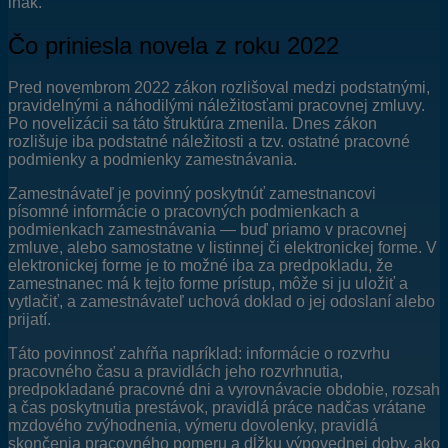
inak.
Čo priniesla novela z roku 2022
Pred novembrom 2022 zákon rozlišoval medzi podstatnými,
pravidelnými a náhodilými náležitosťami pracovnej zmluvy.
Po novelizácii sa táto štruktúra zmenila. Dnes zákon
rozlišuje iba podstatné náležitosti a tzv. ostatné pracovné
podmienky a podmienky zamestnávania.
Zamestnávateľ je povinný poskytnúť zamestnancovi
písomné informácie o pracovných podmienkach a
podmienkach zamestnávania — buď priamo v pracovnej
zmluve, alebo samostatne v listinnej či elektronickej forme. V
elektronickej forme je to možné iba za predpokladu, že
zamestnanec má k tejto forme prístup, môže si ju uložiť a
vytlačiť, a zamestnávateľ uchová doklad o jej odoslaní alebo
prijatí.
Táto povinnosť zahŕňa napríklad: informácie o rozvrhu
pracovného času a pravidlách jeho rozvrhnutia,
predpokladané pracovné dni a vyrovnávacie obdobie, rozsah
a čas poskytnutia prestávok, pravidlá práce nadčas vrátane
mzdového zvýhodnenia, výmeru dovolenky, pravidlá
skončenia pracovného pomeru a dĺžku výpovednej doby, ako