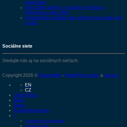
prekročení
Ako zdaniť príjmy z YouTube, TikToku a
OnlyFans v roku 2026
Komisionálny predaj: ako účtovať tovar, ktorý nie
je váš
Sociálne siete
Sledujte nás aj na sociálnych sieťach:
Copyright 2026 ©
BugesWeb
-
WordPress weby
a
eshopy
EN
CZ
Účtovníctvo
Mzdy
Dane
Kryptoúčtovníctvo
+
Transferové oceňovanie
Virtuálne sídlo