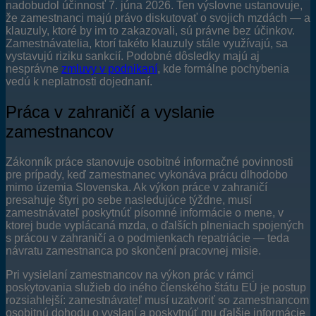
nadobudol účinnosť 7. júna 2026. Ten výslovne ustanovuje,
že zamestnanci majú právo diskutovať o svojich mzdách — a
klauzuly, ktoré by im to zakazovali, sú právne bez účinkov.
Zamestnávatelia, ktorí takéto klauzuly stále využívajú, sa
vystavujú riziku sankcií. Podobné dôsledky majú aj
nesprávne
zmluvy v podnikaní
, kde formálne pochybenia
vedú k neplatnosti dojednaní.
Práca v zahraničí a vyslanie
zamestnancov
Zákonník práce stanovuje osobitné informačné povinnosti
pre prípady, keď zamestnanec vykonáva prácu dlhodobo
mimo územia Slovenska. Ak výkon práce v zahraničí
presahuje štyri po sebe nasledujúce týždne, musí
zamestnávateľ poskytnúť písomné informácie o mene, v
ktorej bude vyplácaná mzda, o ďalších plneniach spojených
s prácou v zahraničí a o podmienkach repatriácie — teda
návratu zamestnanca po skončení pracovnej misie.
Pri vysielaní zamestnancov na výkon prác v rámci
poskytovania služieb do iného členského štátu EÚ je postup
rozsiahlejší: zamestnávateľ musí uzatvoriť so zamestnancom
osobitnú dohodu o vyslaní a poskytnúť mu ďalšie informácie