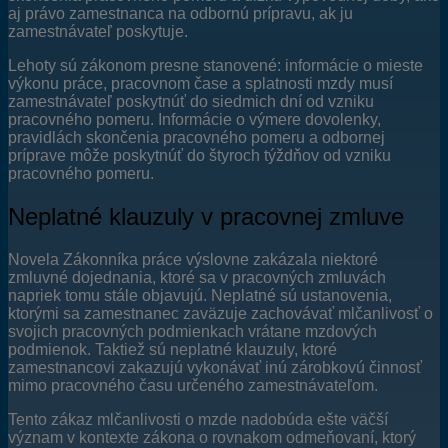
aj právo zamestnanca na odbornú prípravu, ak ju
zamestnávateľ poskytuje.
Lehoty sú zákonom presne stanovené: informácie o mieste
výkonu práce, pracovnom čase a splatnosti mzdy musí
zamestnávateľ poskytnúť do siedmich dní od vzniku
pracovného pomeru. Informácie o výmere dovolenky,
pravidlách skončenia pracovného pomeru a odbornej
príprave môže poskytnúť do štyroch týždňov od vzniku
pracovného pomeru.
Neplatné klauzuly v pracovnej zmluve
Novela Zákonníka práce výslovne zakázala niektoré
zmluvné dojednania, ktoré sa v pracovných zmluvách
napriek tomu stále objavujú. Neplatné sú ustanovenia,
ktorými sa zamestnanec zaväzuje zachovávať mlčanlivosť o
svojich pracovných podmienkach vrátane mzdových
podmienok. Taktiež sú neplatné klauzuly, ktoré
zamestnancovi zakazujú vykonávať inú zárobkovú činnosť
mimo pracovného času určeného zamestnávateľom.
Tento zákaz mlčanlivosti o mzde nadobúda ešte väčší
význam v kontexte zákona o rovnakom odmeňovaní, ktorý