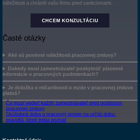
náležitosti a chránili vašu firmu pred sankcionami.
CHCEM KONZULTÁCIU
Časté otázky
Aké sú povinné náležitosti pracovnej zmluvy?
Dokedy musí zamestnávateľ poskytnúť písomné
informácie o pracovných podmienkach?
Je doložka o mlčanlivosti o mzde v pracovnej zmluve
platná?
Čo musí vedieť každý zamestnávateľ pred podpisom
pracovnej zmluvy
Skúšobná doba a pracovný pomer na určitú dobu:
pravidlá, ktoré treba poznať