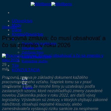
Skip
to
content
Účtovníctvo
Mzdy
Účtovníctvo
Dane
Kryptoúčtovníctvo
Pracovná zmluva: čo musí obsahovať a
+
čo sa zmenilo v roku 2026
Transferové oceňovanie
Virtuálne sídlo
Založenie firmy
Kúpa a Predaj Firmy
Korporátne služby
29
Tím
máj
KONZULTÁCIA
Pracovná zmluva je základný dokument každého
EN
pracovnoprávneho vzťahu. Napriek tomu sa v praxi
CZ
stretávame s tým, že mnohé firmy ju uzatvárajú podľa
Kontakt
zastaraných vzorov, ktoré nezohľadňujú zmeny zavedené
novelou Zákonníka práce v roku 2022, ani ďalší vývoj
legislatívy. Výsledkom sú zmluvy, v ktorých chýbajú zákonné
náležitosti, obsahujú neplatné klauzuly, alebo
zamestnávateľa vystavujú riziku sankcie za nesplnenie