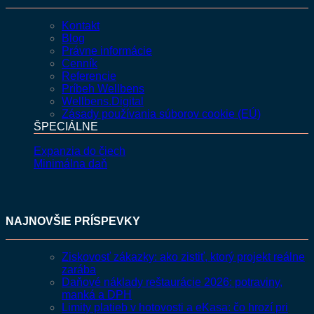
Kontakt
Blog
Právne informácie
Cenník
Referencie
Príbeh Wellbens
Wellbens.Digital
Zásady používania súborov cookie (EÚ)
ŠPECIÁLNE
Expanzia do čiech
Minimálna daň
NAJNOVŠIE PRÍSPEVKY
Ziskovosť zákazky: ako zistiť, ktorý projekt reálne
zarába
Daňové náklady reštaurácie 2026: potraviny,
manká a DPH
Limity platieb v hotovosti a eKasa: čo hrozí pri