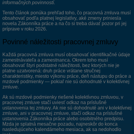
informačných povinností.
Tento článok ponúka prehľad toho, čo pracovná zmluva musí
obsahovať podľa platnej legislatívy, aké zmeny priniesla
novela Zákonníka práce a na čo si treba dávať pozor pri jej
príprave v roku 2026.
Povinné náležitosti pracovnej zmluvy
Každá pracovná zmluva musí obsahovať identifikačné údaje
zamestnávateľa a zamestnanca. Okrem toho musí
obsahovať štyri podstatné náležitosti, bez ktorých nie je
platne uzatvorená: druh práce vrátane stručnej
charakteristiky, miesto výkonu práce, deň nástupu do práce a
mzdové podmienky — pokiaľ nie sú dohodnuté v kolektívnej
zmluve.
Ak sú mzdové podmienky riešené kolektívnou zmluvou, v
pracovnej zmluve stačí uviesť odkaz na príslušné
ustanovenia tej zmluvy. Ak nie sú dohodnuté ani v kolektívnej
zmluve, ani v pracovnej zmluve, stačí odkaz na príslušné
ustanovenia Zákonníka práce alebo osobitného predpisu.
Mzda je splatná mesačne pozadu, najneskôr do konca
nasledujúceho kalendárneho mesiaca, ak sa nedohodlo