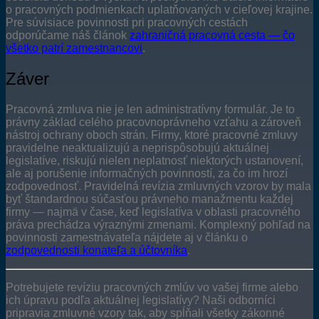
o pracovných podmienkach uplatňovaných v cieľovej krajine.
Pre súvisiace povinnosti pri pracovných cestách
odporúčame náš článok
zahraničná pracovná cesta — čo
všetko patrí zamestnancovi
.
Záver
Pracovná zmluva nie je len administratívny formulár. Je to
právny základ celého pracovnoprávneho vzťahu a zároveň
nástroj ochrany oboch strán. Firmy, ktoré pracovné zmluvy
pravidelne neaktualizujú a neprispôsobujú aktuálnej
legislatíve, riskujú nielen neplatnosť niektorých ustanovení,
ale aj porušenie informačných povinností, za čo im hrozí
zodpovednosť. Pravidelná revízia zmluvných vzorov by mala
byť štandardnou súčasťou právneho manažmentu každej
firmy — najmä v čase, keď legislatíva v oblasti pracovného
práva prechádza výraznými zmenami. Komplexný pohľad na
povinnosti zamestnávateľa nájdete aj v článku o
zodpovednosti konateľa a účtovníka
.
Potrebujete revíziu pracovných zmlúv vo vašej firme alebo
ich úpravu podľa aktuálnej legislatívy? Naši odborníci
pripravia zmluvné vzory tak, aby spĺňali všetky zákonné