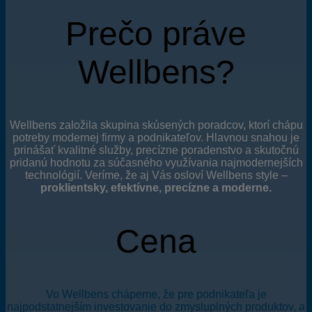
Prečo práve
Wellbens?
Wellbens založila skupina skúsených poradcov, ktorí chápu
potreby modernej firmy a podnikateľov. Hlavnou snahou je
prinášať kvalitné služby, precízne poradenstvo a skutočnú
pridanú hodnotu za súčasného využívania najmodernejších
technológií. Veríme, že aj Vás osloví Wellbens style –
proklientsky, efektívne, precízne a moderne.
Cena
Vo Wellbens chápeme, že pre podnikateľa je
najpodstatnejším investovanie do zmysluplných produktov, a