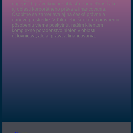
najlepších právnikov pre oblasť nehnuteľností ako
aj oblasti korporátneho práva a financovania.
Osobitne sa zameriava aj na české právne a
daňové prostredie. Vďaka jeho širokému právnemu
pôsobeniu vieme poskytnúť naším klientom
komplexné poradenstvo nielen v oblastí
účtovníctva, ale aj práva a financovania.