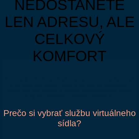
NEDOSTANETE
LEN ADRESU, ALE
CELKOVÝ
KOMFORT
Potrebujete sídlo firmy v Bratislave, ale nechce sa Vám platiť
za kancelársky priestor, ktorý aj tak fyzicky nevyužijete?
Máme pre Vás riešenie v podobe virtuálneho sídla Vašej
firmy na prestížnych adresách Wellbens.
Prečo si vybrať službu virtuálneho
sídla?