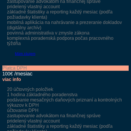
zastupovanie advokátom na finančnej správe
pridelený vlastný account
základné štatistiky a reporting každý mesiac (podľa
požiadavky klienta)
mobilná aplikácia na nahrávanie a prezeranie dokladov
(digitálny archív)
povinná administratíva v zmysle zákona
komplexná poradenská podpora počas pracovného
týždňa
Mám záujem
Platca DPH
100€
viac info
20 účtovných položiek
1 hodina základného poradenstva
podávanie mesačných daňových priznaní a kontrolných
výkazov k DPH
účtovanie DPH
zastupovanie advokátom na finančnej správe
pridelený vlastný account
základné štatistiky a reporting každý mesiac (podľa