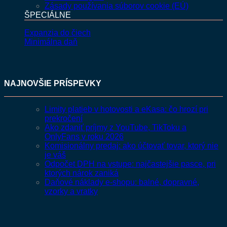
Zásady používania súborov cookie (EÚ)
ŠPECIÁLNE
Expanzia do čiech
Minimálna daň
NAJNOVŠIE PRÍSPEVKY
Limity platieb v hotovosti a eKasa: čo hrozí pri
prekročení
Ako zdaniť príjmy z YouTube, TikToku a
OnlyFans v roku 2026
Komisionálny predaj: ako účtovať tovar, ktorý nie
je váš
Odpočet DPH na vstupe: najčastejšie pasce, pri
ktorých nárok zaniká
Daňové náklady e-shopu: balné, dopravné,
vzorky a vratky