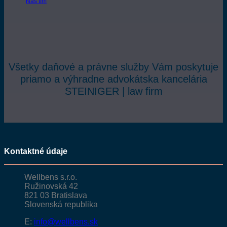
Náš tím
Všetky daňové a právne služby Vám poskytuje
priamo a výhradne advokátska kancelária
STEINIGER | law firm
Kontaktné údaje
Wellbens s.r.o.
Ružinovská 42
821 03 Bratislava
Slovenská republika
E:
info@wellbens.sk