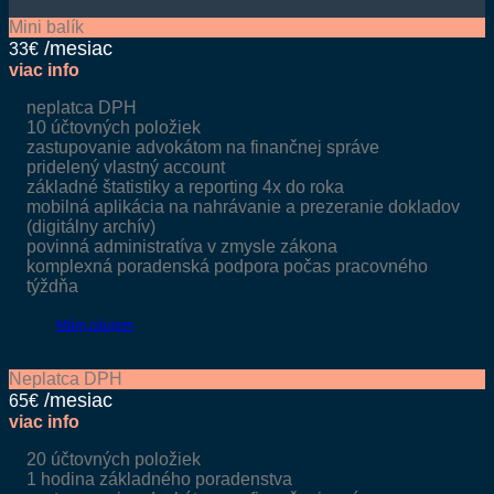
Mini balík
33€
viac info
neplatca DPH
10 účtovných položiek
zastupovanie advokátom na finančnej správe
pridelený vlastný account
základné štatistiky a reporting 4x do roka
mobilná aplikácia na nahrávanie a prezeranie dokladov
(digitálny archív)
povinná administratíva v zmysle zákona
komplexná poradenská podpora počas pracovného
týždňa
Mám záujem
Neplatca DPH
65€
viac info
20 účtovných položiek
1 hodina základného poradenstva