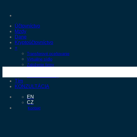
Skip
to
content
Účtovníctvo
Mzdy
Dane
Kryptoúčtovníctvo
+
Transferové oceňovanie
Virtuálne sídlo
Založenie firmy
Kúpa a Predaj Firmy
Korporátne služby
Tím
KONZULTÁCIA
EN
CZ
Kontakt