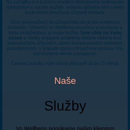
Na začiatku si s každým klientom dohodneme podmienky
spolupráce a rozsah služieb, vrátane spôsobu ako a kedy
bude klient doručovať účtovné doklady.
Sme presvedčení, že účtovníctvo nie je len evidencia
dokladov. Účtovníci vo Wellbens rozumejú podnikaniu a
tomu prispôsobujú aj svoje služby.
Sme vždy na Vašej
strane
a všetky prípadné problémy aktívne riešime buď
jednoduchým účtovným, alebo komplexnejším daňovým
poradenstvom. V prípade sporu s finančnou správou Vás
samozrejme vieme zastupovať.
Cenovú ponuku Vám vieme pripraviť už do 15 minút.
Naše
Služby
Vo Wellbens ponúkame našim klientom