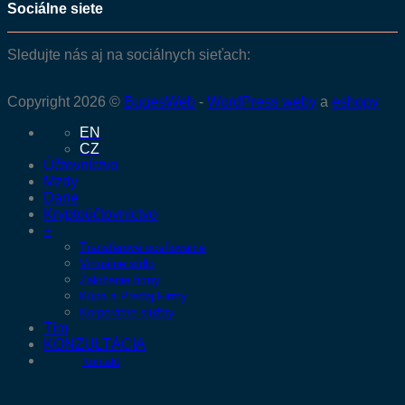
Sociálne siete
Sledujte nás aj na sociálnych sieťach:
Copyright 2026 ©
BugesWeb
-
WordPress weby
a
eshopy
EN
CZ
Účtovníctvo
Mzdy
Dane
Kryptoúčtovníctvo
+
Transferové oceňovanie
Virtuálne sídlo
Založenie firmy
Kúpa a Predaj Firmy
Korporátne služby
Tím
KONZULTÁCIA
Kontakt