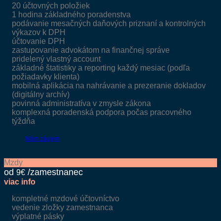
20 účtovných položiek
1 hodina základného poradenstva
podávanie mesačných daňových priznaní a kontrolných
výkazov k DPH
účtovanie DPH
zastupovanie advokátom na finančnej správe
pridelený vlastný account
základné štatistiky a reporting každý mesiac (podľa
požiadavky klienta)
mobilná aplikácia na nahrávanie a prezeranie dokladov
(digitálny archív)
povinná administratíva v zmysle zákona
komplexná poradenská podpora počas pracovného
týždňa
Mám záujem
Mzdy
9€
viac info
kompletné mzdové účtovníctvo
vedenie zložky zamestnanca
výplatné pásky