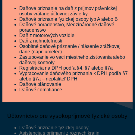
Daňové priznanie na daň z príjmov právnickej
osoby vrátane účtovnej závierky
Daňové priznanie fyzickej osoby typ A alebo B
Daňové poradenstvo, Medzinárodné daňové
poradenstvo
Daň z motorových vozidiel
Daň z nehnuteľnosti
Osobitné daňové priznanie / hlásenie zrážkovej
dane (napr. umelec)
Zastupovanie vo veci miestneho zisťovania alebo
daňovej kontroly
Registrácia na DPH podľa §4, §7 alebo §7a
Vypracovanie daňového priznania k DPH podľa §7
alebo §7a – neplatiteľ DPH
Daňové plánovanie
Daňové compliance
Účtovníctvo pre vysokopríjmové fyzické osoby
Daňové priznanie fyzickej osoby
Asistencia s príjmami z rôznych krajín