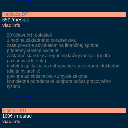
Mám záujem
Neplatca DPH
65€
viac info
20 účtovných položiek
1 hodina základného poradenstva
zastupovanie advokátom na finančnej správe
pridelený vlastný account
základné štatistiky a reporting každý mesiac (podľa
požiadavky klienta)
mobilná aplikácia na nahrávanie a prezeranie dokladov
(digitálny archív)
povinná administratíva v zmysle zákona
komplexná poradenská podpora počas pracovného
týždňa
Mám záujem
Platca DPH
100€
viac info