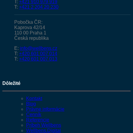
T:
+421 910 979 919
T:
+421 2 204 20 230
Pobočka ČR:
Kaprova 42/14
110 00 Praha 1
Česká republika
E:
info@wellbens.cz
T:
+420 601 007 014
T:
+420 601 007 013
Dôležité
Kontakt
Blog
Právne informácie
Cenník
Referencie
Príbeh Wellbens
Wellbens.Digital