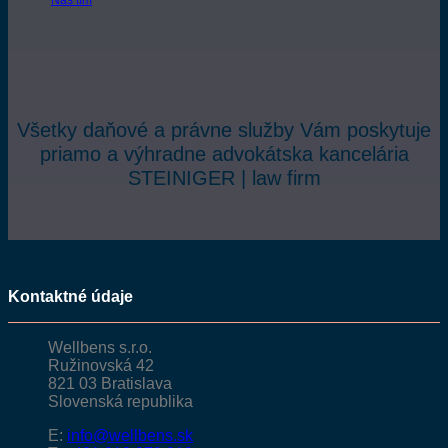
Všetky daňové a právne služby Vám poskytuje
priamo a výhradne advokátska kancelária
STEINIGER | law firm
Kontaktné údaje
Wellbens s.r.o.
Ružinovská 42
821 03 Bratislava
Slovenská republika
E:
info@wellbens.sk