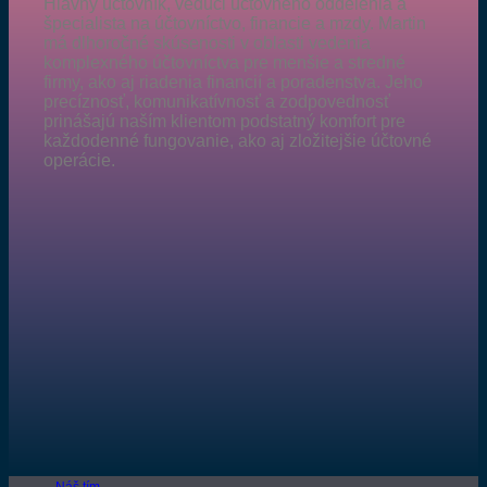
Hlavný účtovník, vedúci účtovného oddelenia a
špecialista na účtovníctvo, financie a mzdy. Martin
má dlhoročné skúsenosti v oblasti vedenia
komplexného účtovníctva pre menšie a stredné
firmy, ako aj riadenia financií a poradenstva. Jeho
precíznosť, komunikatívnosť a zodpovednosť
prinášajú naším klientom podstatný komfort pre
každodenné fungovanie, ako aj zložitejšie účtovné
operácie.
Náš tím