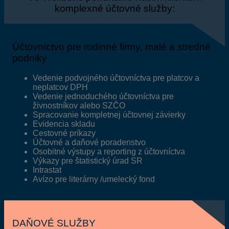
komplexné účtovné služby:
Účtovníctvo pre rodinné firmy, malé a stredné
podniky
Vedenie podvojného účtovníctva pre platcov a
neplatcov DPH
Vedenie jednoduchého účtovníctva pre
živnostníkov alebo SZČO
Spracovanie kompletnej účtovnej závierky
Evidencia skladu
Cestovné príkazy
Účtovné a daňové poradenstvo
Osobitné výstupy a reporting z účtovníctva
Výkazy pre štatistický úrad SR
Intrastat
Avízo pre literárny /umelecký fond
DAŇOVÉ SLUŽBY