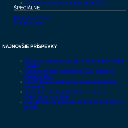
Zásady používania súborov cookie (EÚ)
ŠPECIÁLNE
Expanzia do čiech
Minimálna daň
NAJNOVŠIE PRÍSPEVKY
Ziskovosť zákazky: ako zistiť, ktorý projekt reálne
zarába
Daňové náklady reštaurácie 2026: potraviny,
manká a DPH
Limity platieb v hotovosti a eKasa: čo hrozí pri
prekročení
Ako zdaniť príjmy z YouTube, TikToku a
OnlyFans v roku 2026
Komisionálny predaj: ako účtovať tovar, ktorý nie
je váš