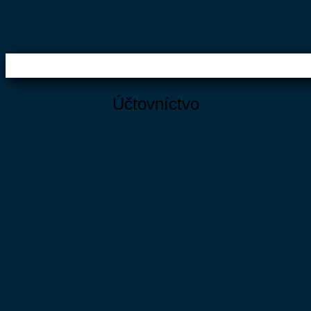
Účtovníctvo
Účtovníctvo je jednou z najdôležitejších súčastí fungujúcej
firmy. Skúsený účtovník vie nielen uľahčiť podnikanie, ale
častokrát aj ušetriť cenné firemné zdroje. Vo
Wellbens
sme
si toho dobre vedomí, a preto našim klientom ponúkame tú
najvyššiu kvalitu.