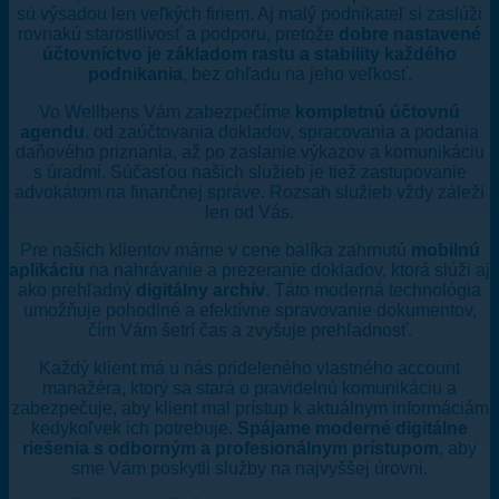
sú výsadou len veľkých firiem. Aj malý podnikateľ si zaslúži
rovnakú starostlivosť a podporu, pretože
dobre nastavené
účtovníctvo je základom rastu a stability každého
podnikania
, bez ohľadu na jeho veľkosť.
Vo Wellbens Vám zabezpečíme
kompletnú účtovnú
agendu
, od zaúčtovania dokladov, spracovania a podania
daňového priznania, až po zaslanie výkazov a komunikáciu
s úradmi. Súčasťou našich služieb je tiež zastupovanie
advokátom na finančnej správe. Rozsah služieb vždy záleží
len od Vás.
Pre našich klientov máme v cene balíka zahrnutú
mobilnú
aplikáciu
na nahrávanie a prezeranie dokladov, ktorá slúži aj
ako prehľadný
digitálny archív
. Táto moderná technológia
umožňuje pohodlné a efektívne spravovanie dokumentov,
čím Vám šetrí čas a zvyšuje prehľadnosť.
Každý klient má u nás prideleného vlastného account
manažéra, ktorý sa stará o pravidelnú komunikáciu a
zabezpečuje, aby klient mal prístup k aktuálnym informáciám
kedykoľvek ich potrebuje.
Spájame moderné digitálne
riešenia s odborným a profesionálnym prístupom
, aby
sme Vám poskytli služby na najvyššej úrovni.