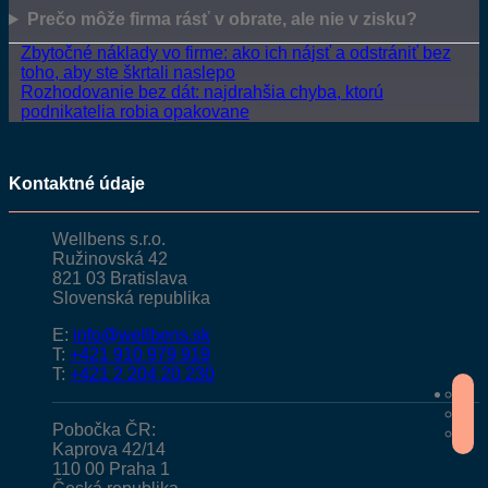
Prečo môže firma rásť v obrate, ale nie v zisku?
Zbytočné náklady vo firme: ako ich nájsť a odstrániť bez
toho, aby ste škrtali naslepo
Rozhodovanie bez dát: najdrahšia chyba, ktorú
podnikatelia robia opakovane
Kontaktné údaje
Wellbens s.r.o.
Ružinovská 42
821 03 Bratislava
Slovenská republika
E:
info@wellbens.sk
T:
+421 910 979 919
T:
+421 2 204 20 230
Pobočka ČR:
Kaprova 42/14
110 00 Praha 1