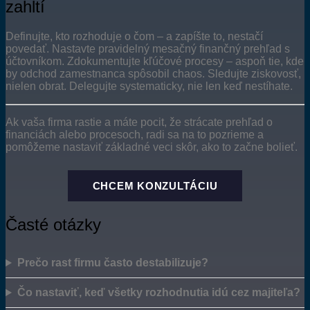
zahltí
Definujte, kto rozhoduje o čom – a zapíšte to, nestačí
povedať. Nastavte pravidelný mesačný finančný prehľad s
účtovníkom. Zdokumentujte kľúčové procesy – aspoň tie, kde
by odchod zamestnanca spôsobil chaos. Sledujte ziskovosť,
nielen obrat. Delegujte systematicky, nie len keď nestíhate.
Ak vaša firma rastie a máte pocit, že strácate prehľad o
financiách alebo procesoch, radi sa na to pozrieme a
pomôžeme nastaviť základné veci skôr, ako to začne bolieť.
CHCEM KONZULTÁCIU
Časté otázky
Prečo rast firmu často destabilizuje?
Čo nastaviť, keď všetky rozhodnutia idú cez majiteľa?