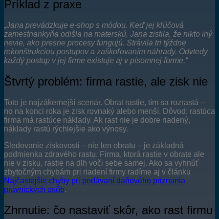
Príklad z praxe
„Jana prevádzkuje e-shop s módou. Keď jej kľúčová
zamestnankyňa odišla na materskú, Jana zistila, že nikto iný
nevie, ako presne procesy fungujú. Strávila tri týždne
rekonštrukciou postupov a zaškoľovaním náhrady. Odvtedy
každý postup v jej firme existuje aj v písomnej forme.“
Štvrtý problém: firma rastie, ale zisk nie
Toto je najzákernejší scenár. Obrat rastie, tím sa rozrastá –
no na konci roka je zisk rovnaký alebo menší. Dôvod: rastúca
firma má rastúce náklady. Ak rast nie je dobre riadený,
náklady rastú rýchlejšie ako výnosy.
Sledovanie ziskovosti – nie len obratu – je základná
podmienka zdravého rastu. Firma, ktorá rastie v obrate ale
nie v zisku, rastie na dlh voči sebe samej. Ako sa vyhnúť
zbytočným chybám pri riadení firmy radíme aj v článku
Najčastejšie chyby pri podávaní daňového priznania
právnických osôb
.
Zhrnutie: čo nastaviť skôr, ako rast firmu