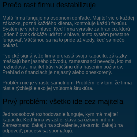
Prečo rast firmu destabilizuje
Malá firma funguje na osobnom dohľade. Majiteľ vie o každej
zákazke, pozná každého klienta, kontroluje každú faktúru.
Systém je v jeho hlave. Keď firma vyrastie za hranicu, ktorú
jeden človek dokáže udržať v hlave, tento systém prestane
fungovať. Väčšinou sa na to príde až vtedy, keď sa niečo
pokazí.
Typické signály, že firma prerastá svoju kapacitu: zákazky
meškajú bez jasného dôvodu, zamestnanci nevedia, kto má
rozhodovať, majiteľ trávi väčšinu dňa hasením požiarov.
Prehľad o financiách je nejasný alebo oneskorený.
Problém nie je v raste samotnom. Problém je v tom, že firma
rástla rýchlejšie ako jej vnútorná štruktúra.
Prvý problém: všetko ide cez majiteľa
Jednoosobové rozhodovanie funguje, kým má majiteľ
kapacitu. Keď firma vyrastie, stáva sa úzkym hrdlom.
Zamestnanci čakajú na schválenie, zákazníci čakajú na
odpoveď, procesy sa spomaľujú.