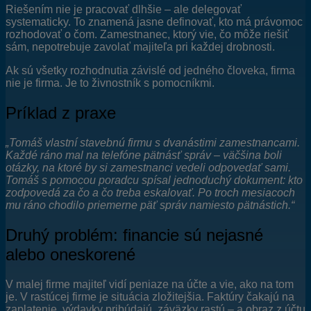
Riešením nie je pracovať dlhšie – ale delegovať
systematicky. To znamená jasne definovať, kto má právomoc
rozhodovať o čom. Zamestnanec, ktorý vie, čo môže riešiť
sám, nepotrebuje zavolať majiteľa pri každej drobnosti.
Ak sú všetky rozhodnutia závislé od jedného človeka, firma
nie je firma. Je to živnostník s pomocníkmi.
Príklad z praxe
„Tomáš vlastní stavebnú firmu s dvanástimi zamestnancami.
Každé ráno mal na telefóne pätnásť správ – väčšina boli
otázky, na ktoré by si zamestnanci vedeli odpovedať sami.
Tomáš s pomocou poradcu spísal jednoduchý dokument: kto
zodpovedá za čo a čo treba eskalovať. Po troch mesiacoch
mu ráno chodilo priemerne päť správ namiesto pätnástich.“
Druhý problém: financie sú nejasné
alebo oneskorené
V malej firme majiteľ vidí peniaze na účte a vie, ako na tom
je. V rastúcej firme je situácia zložitejšia. Faktúry čakajú na
zaplatenie, výdavky pribúdajú, záväzky rastú – a obraz z účtu