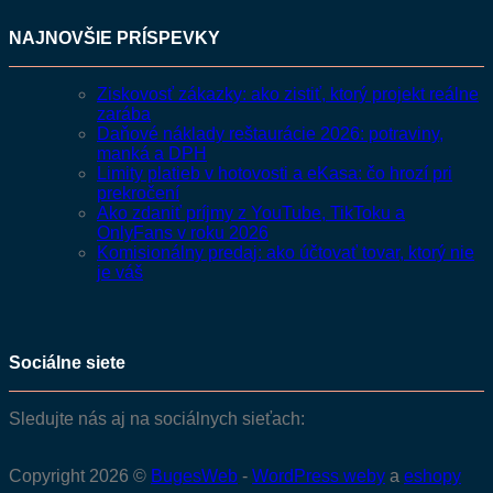
NAJNOVŠIE PRÍSPEVKY
Ziskovosť zákazky: ako zistiť, ktorý projekt reálne
zarába
Daňové náklady reštaurácie 2026: potraviny,
manká a DPH
Limity platieb v hotovosti a eKasa: čo hrozí pri
prekročení
Ako zdaniť príjmy z YouTube, TikToku a
OnlyFans v roku 2026
Komisionálny predaj: ako účtovať tovar, ktorý nie
je váš
Sociálne siete
Sledujte nás aj na sociálnych sieťach:
Copyright 2026 ©
BugesWeb
-
WordPress weby
a
eshopy