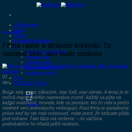
Skip
to
content
Účtovníctvo
Mzdy
Účtovníctvo
Dane
Kryptoúčtovníctvo
Firma rastie a strácate kontrolu: čo
+
nastaviť skôr, ako bude neskoro
Transferové oceňovanie
Virtuálne sídlo
Založenie firmy
Kúpa a Predaj Firmy
Korporátne služby
07
Tím
apr
KONZULTÁCIA
Bol to sen – viac zákaziek, viac ľudí, viac obratu. A teraz je to
EN
nočná mora. Telefón neprestáva zvoniť, každý sa pýta na
CZ
každú maličkosť, neviete, kde sú peniaze, kto čo robí a prečo
Kontakt
niektoré veci jednoducho nefungujú. Rast firmy je paradoxný:
práve keď by ste mali oslavovať, máte pocit, že strácate pôdu
pod nohami. Táto fáza má riešenie – no väčšina
podnikateľov ho hľadá príliš neskoro.