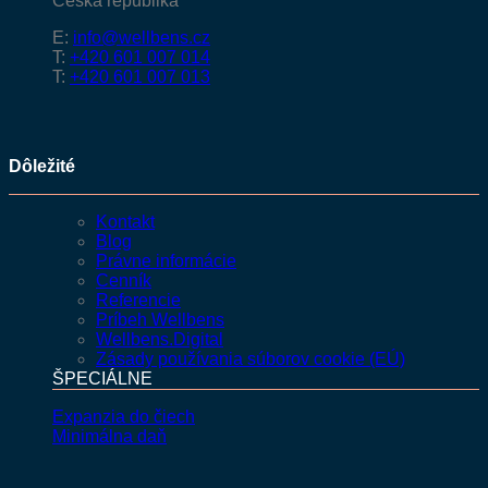
Česká republika
E:
info@wellbens.cz
T:
+420 601 007 014
T:
+420 601 007 013
Dôležité
Kontakt
Blog
Právne informácie
Cenník
Referencie
Príbeh Wellbens
Wellbens.Digital
Zásady používania súborov cookie (EÚ)
ŠPECIÁLNE
Expanzia do čiech
Minimálna daň