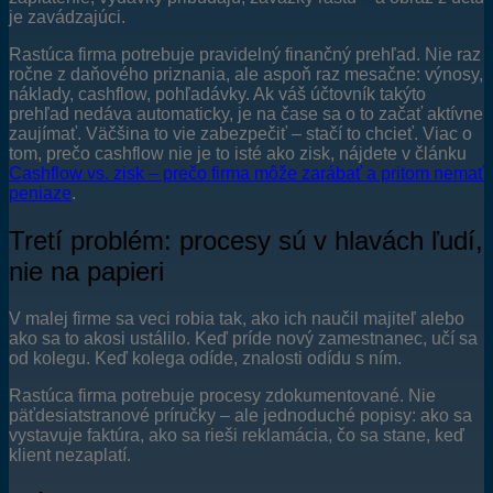
je zavádzajúci.
Rastúca firma potrebuje pravidelný finančný prehľad. Nie raz
ročne z daňového priznania, ale aspoň raz mesačne: výnosy,
náklady, cashflow, pohľadávky. Ak váš účtovník takýto
prehľad nedáva automaticky, je na čase sa o to začať aktívne
zaujímať. Väčšina to vie zabezpečiť – stačí to chcieť. Viac o
tom, prečo cashflow nie je to isté ako zisk, nájdete v článku
Cashflow vs. zisk – prečo firma môže zarábať a pritom nemať
peniaze
.
Tretí problém: procesy sú v hlavách ľudí,
nie na papieri
V malej firme sa veci robia tak, ako ich naučil majiteľ alebo
ako sa to akosi ustálilo. Keď príde nový zamestnanec, učí sa
od kolegu. Keď kolega odíde, znalosti odídu s ním.
Rastúca firma potrebuje procesy zdokumentované. Nie
päťdesiatstranové príručky – ale jednoduché popisy: ako sa
vystavuje faktúra, ako sa rieši reklamácia, čo sa stane, keď
klient nezaplatí.