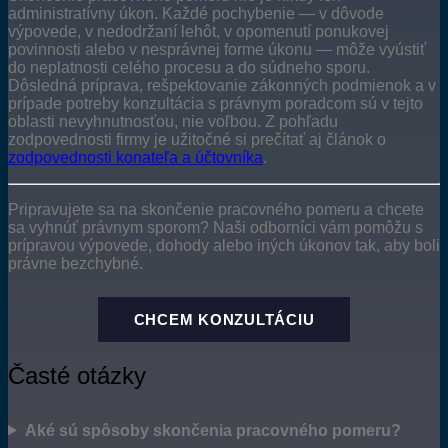
administratívny úkon. Každé pochybenie — v dôvode
výpovede, v nedodržaní lehôt, v opomenutí ponukovej
povinnosti alebo v nesprávnej forme úkonu — môže vyústiť
do neplatnosti celého procesu a do súdneho sporu.
Dôsledná príprava, rešpektovanie zákonných podmienok a v
prípade potreby konzultácia s právnym poradcom sú v tejto
oblasti nevyhnutnosťou, nie voľbou. Z pohľadu
zodpovednosti firmy je užitočné si prečítať aj článok o
zodpovednosti konateľa a účtovníka
.
Pripravujete sa na skončenie pracovného pomeru a chcete
sa vyhnúť právnym sporom? Naši odborníci vám pomôžu s
prípravou výpovede, dohody alebo iných úkonov tak, aby boli
právne bezchybné.
CHCEM KONZULTÁCIU
Časté otázky
Aké sú spôsoby skončenia pracovného pomeru?