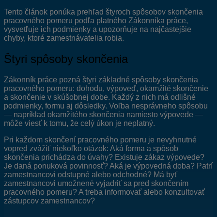
Tento článok ponúka prehľad štyroch spôsobov skončenia
pracovného pomeru podľa platného Zákonníka práce,
vysvetľuje ich podmienky a upozorňuje na najčastejšie
chyby, ktoré zamestnávatelia robia.
Štyri spôsoby skončenia
Zákonník práce pozná štyri základné spôsoby skončenia
pracovného pomeru: dohodu, výpoveď, okamžité skončenie
a skončenie v skúšobnej dobe. Každý z nich má odlišné
podmienky, formu aj dôsledky. Voľba nesprávneho spôsobu
— napríklad okamžitého skončenia namiesto výpovede —
môže viesť k tomu, že celý úkon je neplatný.
Pri každom skončení pracovného pomeru je nevyhnutné
vopred zvážiť niekoľko otázok: Aká forma a spôsob
skončenia prichádza do úvahy? Existuje zákaz výpovede?
Je daná ponuková povinnosť? Aká je výpovedná doba? Patrí
zamestnancovi odstupné alebo odchodné? Má byť
zamestnancovi umožnené vyjadriť sa pred skončením
pracovného pomeru? A treba informovať alebo konzultovať
zástupcov zamestnancov?