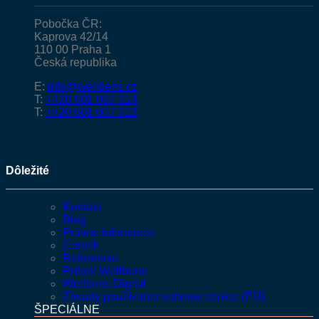
Pobočka ČR:
Kaprova 42/14
110 00 Praha 1
Česká republika
E:
info@wellbens.cz
T:
+420 601 007 014
T:
+420 601 007 013
Dôležité
Kontakt
Blog
Právne informácie
Cenník
Referencie
Príbeh Wellbens
Wellbens.Digital
Zásady používania súborov cookie (EÚ)
ŠPECIÁLNE