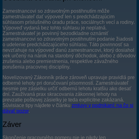
Zamestnancovi so zdravotným postihnutím môže
zamestnávateľ dať výpoveď len s predchádzajúcim
súhlasom príslušného úradu práce, sociálnych vecí a rodiny.
Výpoveď vydaná bez tohto súhlasu je neplatná.
Zamestnávateľ je povinný bezodkladne oznámiť
zamestnancovi so zdravotným postihnutím podanie žiadosti
o udelenie predchádzajúceho súhlasu. Táto povinnosť sa
nevzťahuje na výpoveď danú zamestnancovi, ktorý dosiahol
vek určený na nárok na starobný dôchodok, alebo z dôvodov
zrušenia alebo premiestnenia, respektíve závažného
porušenia pracovnej disciplíny.
Novelizovaný Zákonník práce zároveň upravuje pravidlá pre
odberné lehoty pri doručovaní písomností. Zamestnávateľ
nesmie pre zásielku určiť odbernú lehotu kratšiu ako desať
dní. Zaužívaná prax skracovania zákonnej lehoty na
prevzatie poštovej zásielky je teda explicitne zakázaná.
Súvisiace tipy nájdete v článku
zmluvy v podnikaní: na čo si
dávať pozor
.
Záver
Skončenie pracovného pomeru nie je nikdy len