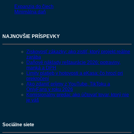
Expanzia do čiech
Minimálna daň
NAJNOVŠIE PRÍSPEVKY
Ziskovosť zákazky: ako zistiť, ktorý projekt reálne
zarába
Daňové náklady reštaurácie 2026: potraviny,
manká a DPH
Limity platieb v hotovosti a eKasa: čo hrozí pri
prekročení
Ako zdaniť príjmy z YouTube, TikToku a
OnlyFans v roku 2026
Komisionálny predaj: ako účtovať tovar, ktorý nie
je váš
Sociálne siete