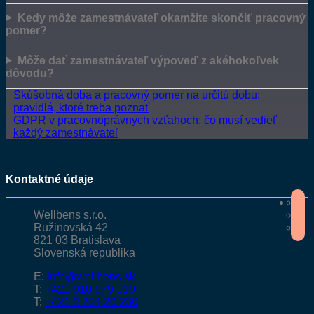
Kedy môže zamestnávateľ okamžite skončiť pracovný
pomer?
Môže dať zamestnávateľ výpoveď z akéhokoľvek
dôvodu?
Skúšobná doba a pracovný pomer na určitú dobu:
pravidlá, ktoré treba poznať
GDPR v pracovnoprávnych vzťahoch: čo musí vedieť
každý zamestnávateľ
Kontaktné údaje
Wellbens s.r.o.
Ružinovská 42
821 03 Bratislava
Slovenská republika
E:
info@wellbens.sk
T:
+421 910 979 919
T:
+421 2 204 20 230