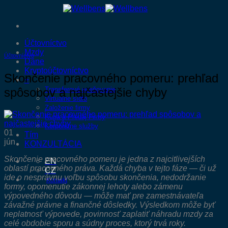
Skip
to
content
Účtovníctvo
Mzdy
Účtovníctvo
Dane
Kryptoúčtovníctvo
Skončenie pracovného pomeru: prehľad
+
spôsobov a najčastejšie chyby
Transferové oceňovanie
Virtuálne sídlo
Založenie firmy
Kúpa a Predaj Firmy
Korporátne služby
01
Tím
jún
KONZULTÁCIA
Skončenie pracovného pomeru je jedna z najcitlivejších
EN
oblastí pracovného práva. Každá chyba v tejto fáze — či už
CZ
ide o nesprávnu voľbu spôsobu skončenia, nedodržanie
Kontakt
formy, opomenutie zákonnej lehoty alebo zámenu
výpovedného dôvodu — môže mať pre zamestnávateľa
závažné právne a finančné dôsledky. Výsledkom môže byť
neplatnosť výpovede, povinnosť zaplatiť náhradu mzdy za
celé obdobie sporu a súdny proces, ktorý trvá roky.