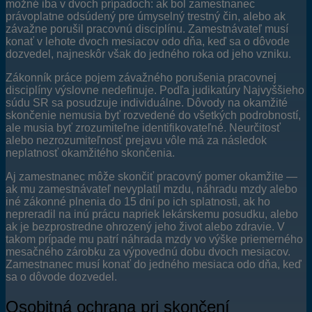
možné iba v dvoch prípadoch: ak bol zamestnanec
právoplatne odsúdený pre úmyselný trestný čin, alebo ak
závažne porušil pracovnú disciplínu. Zamestnávateľ musí
konať v lehote dvoch mesiacov odo dňa, keď sa o dôvode
dozvedel, najneskôr však do jedného roka od jeho vzniku.
Zákonník práce pojem závažného porušenia pracovnej
disciplíny výslovne nedefinuje. Podľa judikatúry Najvyššieho
súdu SR sa posudzuje individuálne. Dôvody na okamžité
skončenie nemusia byť rozvedené do všetkých podrobností,
ale musia byť zrozumiteľne identifikovateľné. Neurčitosť
alebo nezrozumiteľnosť prejavu vôle má za následok
neplatnosť okamžitého skončenia.
Aj zamestnanec môže skončiť pracovný pomer okamžite —
ak mu zamestnávateľ nevyplatil mzdu, náhradu mzdy alebo
iné zákonné plnenia do 15 dní po ich splatnosti, ak ho
nepreradil na inú prácu napriek lekárskemu posudku, alebo
ak je bezprostredne ohrozený jeho život alebo zdravie. V
takom prípade mu patrí náhrada mzdy vo výške priemerného
mesačného zárobku za výpovednú dobu dvoch mesiacov.
Zamestnanec musí konať do jedného mesiaca odo dňa, keď
sa o dôvode dozvedel.
Osobitná ochrana pri skončení