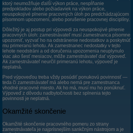
ktorý neumožňuje ďalší výkon práce, nespĺňanie
predpokladov alebo požiadaviek na výkon práce,
neuspokojivé plnenie pracovných úloh po predchádzajúcom
písomnom upozornení, alebo porušenie pracovnej disciplíny.
Dôležitý je aj postup pri výpovedi za neuspokojivé plnenie
pracovných úloh: zamestnávateľ musí zamestnanca písomne
upozorniť, vyzvať ho na odstránenie nedostatkov a poskytnúť
mu primeranú lehotu. Ak zamestnanec nedostatky v tejto
lehote neodstráni a od doručenia upozornenia neuplynulo
viac ako šesť mesiacov, môže zamestnávateľ dať výpoveď.
Ak zamestnávateľ neurčil primeranú lehotu, výpoveď je
neplatná.
Pred výpoveďou treba vždy posúdiť ponukovú povinnosť —
teda či zamestnávateľ má alebo nemá pre zamestnanca
vhodné pracovné miesto. Ak ho má, musí mu ho ponúknuť.
Výpoveď z dôvodu nadbytočnosti bez splnenia tejto
povinnosti je neplatná.
Okamžité skončenie
Okamžité skončenie pracovného pomeru zo strany
zamestnávateľa je najprísnejším sankčným nástrojom a je