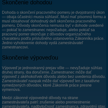
Skončenie dohodou
Dohoda o skončení pracovného pomeru je dvojstranný úkon
— obaja účastníci musia súhlasiť. Musí mať písomnú formu a
musí obsahovať dohodnutý deň skončenia pracovného
pomeru. Dôvody skončenia nemusia byť v dohode uvedené
— pokiaľ to zamestnanec nepožaduje, alebo pokiaľ sa
pracovný pomer skončuje z dôvodov organizačného
charakteru podľa príslušného ustanovenia Zákonníka práce.
Jedno vyhotovenie dohody vydá zamestnávateľ
zamestnancovi.
Skončenie výpoveďou
Výpoveď je jednostranný prejav vôle — nevyžaduje súhlas
druhej strany, iba doručenie. Zamestnanec môže dať
výpoveď z akéhokoľvek dôvodu alebo bez uvedenia dôvodu.
Zamestnávateľ naopak môže dať výpoveď len z taxatívne
vymedzených dôvodov, ktoré Zákonník práce presne
vymenúva.
Medzi zákonné výpovedné dôvody na strane
zamestnávateľa patrí: zrušenie alebo premiestnenie
zamestnávateľa, nadbytočnosť zamestnanca, zdravotný stav,