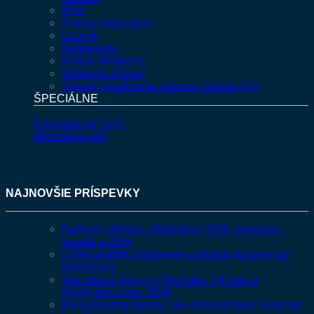
Blog
Právne informácie
Cenník
Referencie
Príbeh Wellbens
Wellbens.Digital
Zásady používania súborov cookie (EÚ)
ŠPECIÁLNE
Expanzia do čiech
Minimálna daň
NAJNOVŠIE PRÍSPEVKY
Daňové náklady reštaurácie 2026: potraviny,
manká a DPH
Limity platieb v hotovosti a eKasa: čo hrozí pri
prekročení
Ako zdaniť príjmy z YouTube, TikToku a
OnlyFans v roku 2026
Komisionálny predaj: ako účtovať tovar, ktorý nie