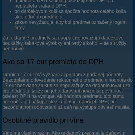
u platiteľa DPH sa limit posudzuje bez DPH, u
neplatiteľa vrátane DPH,
pri darčekovom koši sa spočíta hodnota celého koša
ako jedného predmetu,
zákon nevyžaduje, aby bol predmet označený logom
firmy.
Za reklamné predmety sa naopak nepovažujú darčekové
poukážky, tabakové výrobky ani tvrdý alkohol – tie sú vždy
nedaňové.
Ako sa 17 eur premieta do DPH
Hranica 17 eur má význam aj pri dani z pridanej hodnoty.
Bezodplatné odovzdanie reklamného predmetu v hodnote do
17 eur bez dane za kus sa nepovažuje za dodanie tovaru za
protihodnotu, takže pri jeho darovaní nevzniká povinnosť
odviesť DPH na výstupe. Ak hodnota predmetu túto sumu
prekročí a pri nákupe ste si uplatnili odpočet DPH, pri
bezodplatnom odovzdaní už daň na výstupe odviesť musíte.
Osobitné pravidlo pri víne
Víno má vlastný režim. Ako reklamný predmet je daňovým