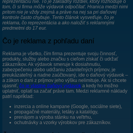
reprezentáciu nie. To je základný rozdiel, ktorý rozhoduje o
tom, či si firma môže výdavok odpočítať. Hranica medzi nimi
pritom nie je vždy zrejmá a práve na nej sa pri daňovej
kontrole často chybuje. Tento článok vysvetľuje, čo je
reklama, čo reprezentácia a ako naložiť s reklamnými
predmetmi do 17 eur.
Čo je reklama z pohľadu daní
Reklama je všetko, čím firma prezentuje svoju činnosť,
produkty, služby alebo značku s cieľom získať či udržať
zákazníkov. Ak výdavok smeruje k dosiahnutiu,
zabezpečeniu alebo udržaniu zdaniteľných príjmov, je
preukázateľný a riadne zaúčtovaný, ide o daňový výdavok –
a zákon o dani z príjmov jeho výšku nelimituje. Ak si chcete
ujasniť,
čo je vlastne daňový výdavok
a kedy ho možno
uplatniť, oplatí sa začať práve tam. Medzi reklamné náklady
patrí napríklad:
inzercia a online kampane (Google, sociálne siete),
propagačné materiály, letáky a katalógy,
prenájom a výroba stánku na veľtrhu,
ochutnávky a vzorky výrobkov pre zákazníkov.