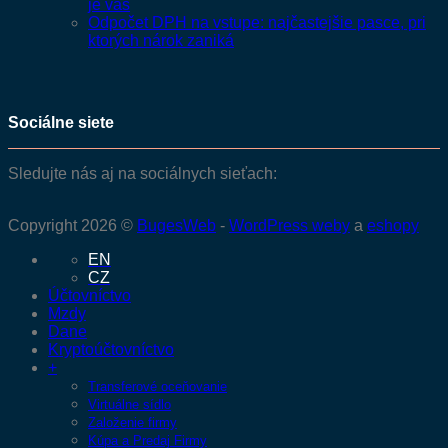
je váš
Odpočet DPH na vstupe: najčastejšie pasce, pri
ktorých nárok zaniká
Sociálne siete
Sledujte nás aj na sociálnych sieťach:
Copyright 2026 ©
BugesWeb
-
WordPress weby
a
eshopy
EN
CZ
Účtovníctvo
Mzdy
Dane
Kryptoúčtovníctvo
+
Transferové oceňovanie
Virtuálne sídlo
Založenie firmy
Kúpa a Predaj Firmy