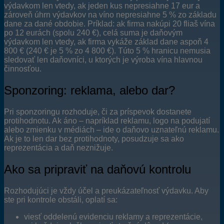
výdavkom len vtedy, ak jeden kus nepresiahne 17 eur a
zároveň úhrn výdavkov na víno nepresiahne 5 % zo základu
dane za dané obdobie. Príklad: ak firma nakúpi 20 fliaš vína
po 12 eurách (spolu 240 €), celá suma je daňovým
výdavkom len vtedy, ak firma vykáže základ dane aspoň 4
800 € (240 € je 5 % zo 4 800 €). Túto 5 % hranicu nemusia
sledovať len daňovníci, u ktorých je výroba vína hlavnou
činnosťou.
Sponzoring: reklama, alebo dar?
Pri sponzoringu rozhoduje, či za príspevok dostanete
protihodnotu. Ak áno – napríklad reklamu, logo na podujatí
alebo zmienku v médiách – ide o daňovo uznateľnú reklamu.
Ak je to len dar bez protihodnoty, posudzuje sa ako
reprezentácia a daň neznižuje.
Ako sa pripraviť na daňovú kontrolu
Rozhodujúci je vždy účel a preukázateľnosť výdavku. Aby
ste pri kontrole obstáli, oplatí sa:
viesť oddelenú evidenciu reklamy a reprezentácie,