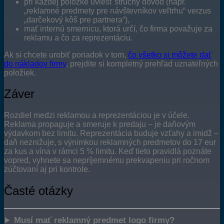
pri každej položke uviesť stručný dôvod (napr.
„reklamné predmety pre návštevníkov veľtrhu“ verzus
„darčekový kôš pre partnera“),
mať internú smernicu, ktorá určí, čo firma považuje za
reklamu a čo za reprezentáciu.
Ak si chcete urobiť poriadok v tom,
čo všetko si môžete dať
do nákladov firmy
, prejdite si kompletný prehľad uznateľných
položiek.
Záver
Rozdiel medzi reklamou a reprezentáciou je v účele.
Reklama propaguje a smeruje k predaju – je daňovým
výdavkom bez limitu. Reprezentácia buduje vzťahy a imidž –
daň neznižuje, s výnimkou reklamných predmetov do 17 eur
za kus a vína v rámci 5 % limitu. Keď tieto pravidlá poznáte
vopred, vyhnete sa nepríjemnému prekvapeniu pri ročnom
zúčtovaní aj pri kontrole.
Časté otázky
Musí mať reklamný predmet logo firmy?