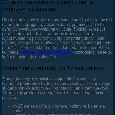
Čo je reprezentácia a prečo nie je
daňovým výdavkom
Reprezentácia slúži skôr na budovanie imidžu a vzťahov než
na priamu propagáciu. Zákon o dani z príjmov ju v § 21 z
daňových výdavkov výslovne vylučuje. Typicky sem patrí
pohostenie obchodných partnerov (obedy, večere),
občerstvenie na poradách či dary bez protihodnoty. Tieto
náklady síce môžete zaúčtovať, no pri výpočte dane ich treba
pripočítať späť k základu dane – daň teda neznižujú. Patria
tak medzi
náklady, ktoré sú nedaňové
. Rozhodujúci nie je to,
koľko miniete, ale na aký účel.
Reklamné predmety do 17 eur za kus
Z pravidla o reprezentácii existuje dôležitá výnimka:
reklamné predmety v hodnote neprevyšujúcej 17 eur za kus
sú daňovým výdavkom. Ak hodnota čo i len o cent prekročí
17 eur, celý predmet je nedaňový. Pri posudzovaní limitu
platí, že:
do 17 eur sa počíta aj doprava, poštovné, balenie a
potlač,