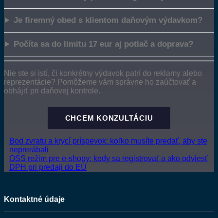
Je firemný obed s klientom daňovým výdavkom?
Počíta sa do limitu 17 eur aj potlač a doprava?
Nie ste si istí, či konkrétny výdavok patrí do reklamy alebo
reprezentácie? Pomôžeme vám správne ho zaúčtovať a
obhájiť pri daňovej kontrole.
CHCEM KONZULTÁCIU
Bod zvratu a krycí príspevok: koľko musíte predať, aby ste
neprerábali
OSS režim pre e-shopy: kedy sa registrovať a ako odviesť
DPH pri predaji do EÚ
Kontaktné údaje